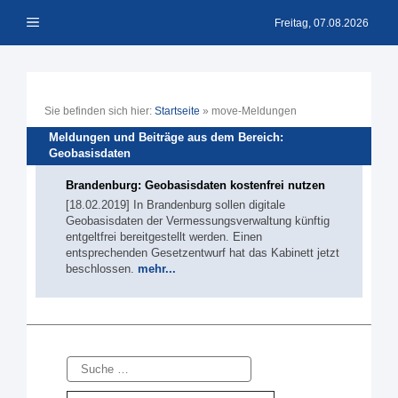
Zum
Menü
Inhalt
Freitag, 07.08.2026
springen
Sie befinden sich hier:
Startseite
»
move-Meldungen
Meldungen und Beiträge aus dem Bereich:
Geobasisdaten
Brandenburg: Geobasisdaten kostenfrei nutzen
[18.02.2019] In Brandenburg sollen digitale
Geobasisdaten der Vermessungsverwaltung künftig
entgeltfrei bereitgestellt werden. Einen
entsprechenden Gesetzentwurf hat das Kabinett jetzt
beschlossen.
mehr...
Suche