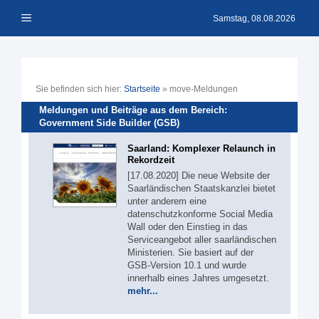
Zum
Menü
Inhalt
Samstag, 08.08.2026
springen
Sie befinden sich hier:
Startseite
»
move-Meldungen
Meldungen und Beiträge aus dem Bereich:
Government Side Builder (GSB)
Saarland: Komplexer Relaunch in
Rekordzeit
[17.08.2020] Die neue Website der
Saarländischen Staatskanzlei bietet
unter anderem eine
datenschutzkonforme Social Media
Wall oder den Einstieg in das
Serviceangebot aller saarländischen
Ministerien. Sie basiert auf der
GSB-Version 10.1 und wurde
innerhalb eines Jahres umgesetzt.
mehr...