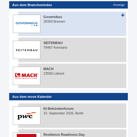
Aus dem Branchenindex
Anzeige
Governikus
28359 Bremen
SEITENBAU
78467 Konstanz
MACH
23558 Lübeck
Aus dem move Kalender
KI-Behördenforum
10. September 2026, Berlin
Resilience Readiness Day