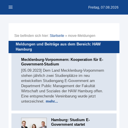
Zum
Menü
Inhalt
Freitag, 07.08.2026
springen
Sie befinden sich hier:
Startseite
»
move-Meldungen
Meldungen und Beiträge aus dem Bereich: HAW
Hamburg
Mecklenburg-Vorpommern: Kooperation für E-
Government-Studium
[05.09.2023] Dem Land Mecklenburg-Vorpommern
stehen jährlich zwei Studienplätze im neu
entwickelten Studiengang E-Government am
Department Public Management der Fakultät
Wirtschaft und Soziales der HAW Hamburg offen.
Eine entsprechende Vereinbarung wurde jetzt
unterzeichnet.
mehr...
Hamburg: Studium E-
Government startet