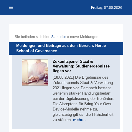
Zum
Menü
Inhalt
Freitag, 07.08.2026
springen
Sie befinden sich hier:
Startseite
»
move-Meldungen
Meldungen und Beiträge aus dem Bereich: Hertie
School of Governance
Zukunftspanel Staat &
Verwaltung: Studienergebnisse
liegen vor
[18.08.2021] Die Ergebnisse des
Zukunftspanels Staat & Verwaltung
2021 liegen vor. Demnach besteht
weiterhin starker Handlungsbedarf
bei der Digitalisierung der Behörden.
Die Akzeptanz für Bring-Your-Own-
Device-Modelle nehme zu,
gleichzeitig gilt es, die IT-Sicherheit
zu stärken.
mehr...