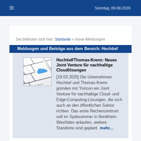
Zum
Menü
Inhalt
Sonntag, 09.08.2026
springen
Sie befinden sich hier:
Startseite
»
move-Meldungen
Meldungen und Beiträge aus dem Bereich: Hochtief
Hochtief/Thomas-Krenn: Neues
Joint Venture für nachhaltige
Cloudlösungen
[19.03.2025] Die Unternehmen
Hochtief und Thomas-Krenn
gründen mit Yorizon ein Joint
Venture für nachhaltige Cloud- und
Edge-Computing-Lösungen, die sich
auch an den öffentlichen Sektor
richten. Das erste Rechenzentrum
soll im Spätsommer in Nordrhein-
Westfalen anlaufen, weitere
Standorte sind geplant.
mehr...