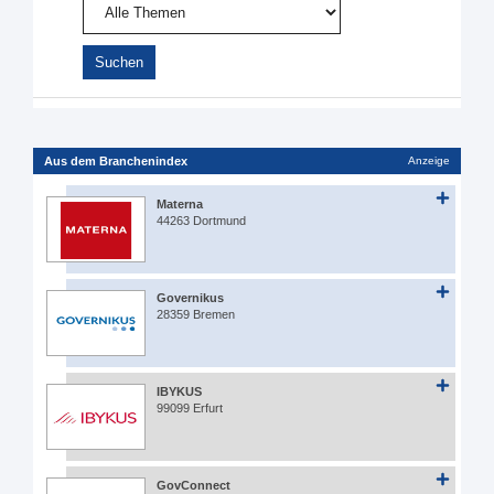
Aus dem Branchenindex
Anzeige
Materna
44263 Dortmund
Governikus
28359 Bremen
IBYKUS
99099 Erfurt
GovConnect