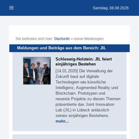
Zum
Menü
Inhalt
Samstag, 08.08.2026
springen
Sie befinden sich hier:
Startseite
»
move-Meldungen
Meldungen und Beiträge aus dem Bereich: JIL
Schleswig-Holstein: JIL feiert
einjähriges Bestehen
[14.01.2020] Die Verwaltung der
Zukunft baut auf digitale
Technologien wie künstliche
Intelligenz, Augmented Reality und
Blockchain. Prototypen und
neueste Projekte zu diesen Themen
präsentierte das Joint Innovation
Lab (JIL) in Lübeck anlässlich
seines einjährigen Bestehens.
mehr...