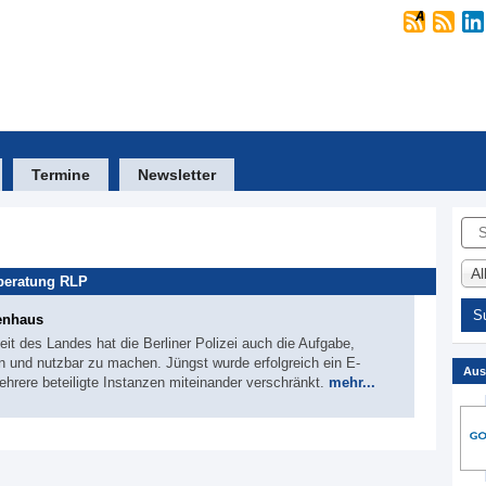
Termine
Newsletter
Suc
A
beratung RLP
renhaus
eit des Landes hat die Berliner Polizei auch die Aufgabe,
en und nutzbar zu machen. Jüngst wurde erfolgreich ein E-
Aus
rere beteiligte Instanzen miteinander verschränkt.
mehr...