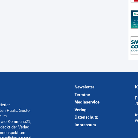
Newsletter
K
Termine
F
Mediaservice
7
ierter
Verlag
 den Public Sector
i
h im
Datenschutz
w
eln wie Kommune21,
Impressum
deckt der Verlag
Themenspektrum