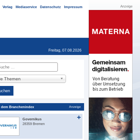
Anzeige
Verlag
Mediaservice
Datenschutz
Impressum
Freitag, 07.08.2026
he
lle Themen
 dem Branchenindex
Anzeige
Governikus
28359 Bremen