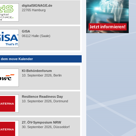
digitalSIGNAGE.de
22765 Hamburg
GISA
06112 Halle (Saale)
 dem move Kalender
KI-Behördenforum
10. September 2026, Berlin
Resilience Readiness Day
10. September 2026, Dortmund
27. ÖV-Symposium NRW
30. September 2026, Düsseldorf