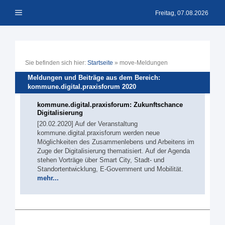
Zum
Menü
Inhalt
Freitag, 07.08.2026
springen
Sie befinden sich hier:
Startseite
»
move-Meldungen
Meldungen und Beiträge aus dem Bereich:
kommune.digital.praxisforum 2020
kommune.digital.praxisforum: Zukunftschance
Digitalisierung
[20.02.2020] Auf der Veranstaltung
kommune.digital.praxisforum werden neue
Möglichkeiten des Zusammenlebens und Arbeitens im
Zuge der Digitalisierung thematisiert. Auf der Agenda
stehen Vorträge über Smart City, Stadt- und
Standortentwicklung, E-Government und Mobilität.
mehr...