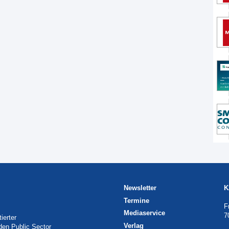
Newsletter
K
Termine
F
Mediaservice
7
ierter
Verlag
 den Public Sector