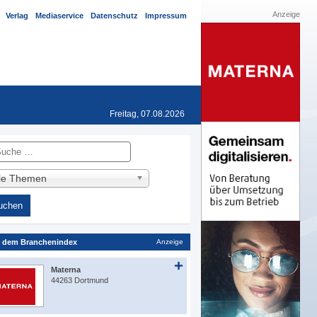
Anzeige
Verlag
Mediaservice
Datenschutz
Impressum
Freitag, 07.08.2026
he
lle Themen
 dem Branchenindex
Anzeige
Materna
44263 Dortmund