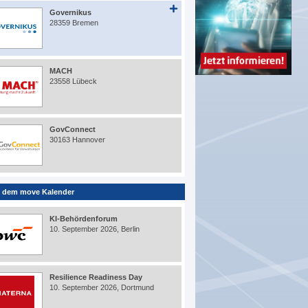
Governikus
28359 Bremen
MACH
23558 Lübeck
GovConnect
30163 Hannover
 dem move Kalender
KI-Behördenforum
10. September 2026, Berlin
Resilience Readiness Day
10. September 2026, Dortmund