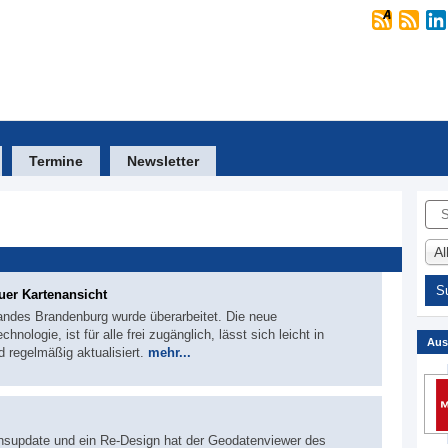
Termine
Newsletter
Suc
A
uer Kartenansicht
andes Brandenburg wurde überarbeitet. Die neue
nologie, ist für alle frei zugänglich, lässt sich leicht in
Aus
 regelmäßig aktualisiert.
mehr...
onsupdate und ein Re-Design hat der Geodatenviewer des