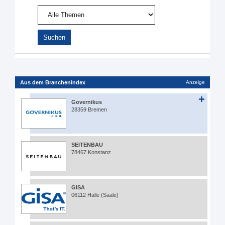
Aus dem Branchenindex
Anzeige
Governikus
28359 Bremen
SEITENBAU
78467 Konstanz
GISA
06112 Halle (Saale)