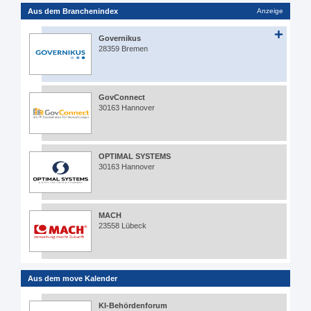
Aus dem Branchenindex
Anzeige
Governikus
28359 Bremen
GovConnect
30163 Hannover
OPTIMAL SYSTEMS
30163 Hannover
MACH
23558 Lübeck
Aus dem move Kalender
KI-Behördenforum