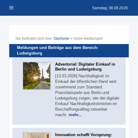
Zum
Menü
Inhalt
Samstag, 08.08.2026
springen
Sie befinden sich hier:
Startseite
»
move-Meldungen
Meldungen und Beiträge aus dem Bereich:
Ludwigsburg
Advertorial: Digitaler Einkauf in
Berlin und Ludwigsburg
[13.03.2026] Nachhaltigkeit im
Einkauf der öffentlichen Hand wird
zunehmend zum Standard.
Praxisbeispiele aus Berlin und
Ludwigsburg zeigen, wie der digitale
Einkauf Nachhaltigkeitskriterien im
Beschaffungsalltag steuerbar
macht.
mehr...
Innovation schafft Vorsprung: