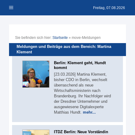
Zum
Menü
Inhalt
Freitag, 07.08.2026
springen
Sie befinden sich hier:
Startseite
»
move-Meldungen
Meldungen und Beiträge aus dem Bereich: Martina
Klement
Berlin: Klement geht, Hundt
kommt
[23.03.2026] Martina Klement,
bisher CDO in Berlin, wechselt
überraschend als neue
Wirtschaftsministerin nach
Brandenburg. Ihr Nachfolger wird
der Dresdner Unternehmer und
ausgewiesene Digitalexperte
Matthias Hundt.
mehr...
ITDZ Berlin: Neue Vorständin