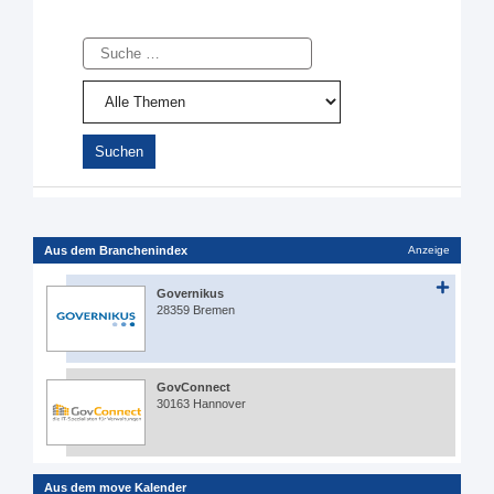
Suche
Aus dem Branchenindex
Anzeige
Governikus
28359 Bremen
GovConnect
30163 Hannover
Aus dem move Kalender