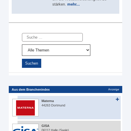
stärken.
mehr...
Suche
Aus dem Branchenindex
Anzeige
Materna
44263 Dortmund
GISA
06112 Halle (Saale)