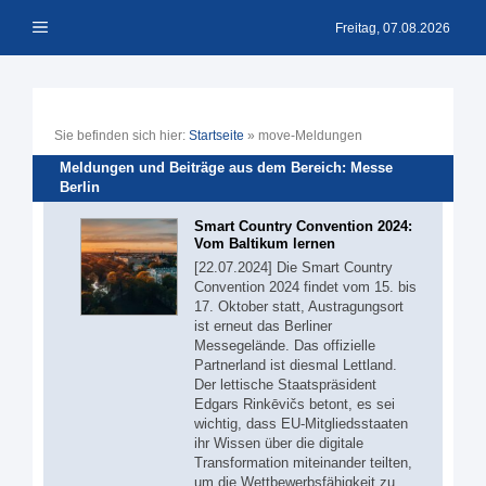
Zum
Menü
Inhalt
Freitag, 07.08.2026
springen
Sie befinden sich hier:
Startseite
»
move-Meldungen
Meldungen und Beiträge aus dem Bereich: Messe
Berlin
Smart Country Convention 2024:
Vom Baltikum lernen
[22.07.2024] Die Smart Country
Convention 2024 findet vom 15. bis
17. Oktober statt, Austragungsort
ist erneut das Berliner
Messegelände. Das offizielle
Partnerland ist diesmal Lettland.
Der lettische Staatspräsident
Edgars Rinkēvičs betont, es sei
wichtig, dass EU-Mitgliedsstaaten
ihr Wissen über die digitale
Transformation miteinander teilten,
um die Wettbewerbsfähigkeit zu