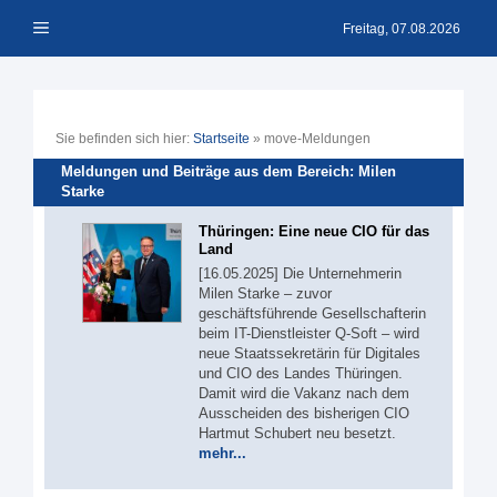
Zum
Menü
Inhalt
Freitag, 07.08.2026
springen
Sie befinden sich hier:
Startseite
»
move-Meldungen
Meldungen und Beiträge aus dem Bereich: Milen
Starke
Thüringen: Eine neue CIO für das
Land
[16.05.2025] Die Unternehmerin
Milen Starke – zuvor
geschäftsführende Gesellschafterin
beim IT-Dienstleister Q-Soft – wird
neue Staatssekretärin für Digitales
und CIO des Landes Thüringen.
Damit wird die Vakanz nach dem
Ausscheiden des bisherigen CIO
Hartmut Schubert neu besetzt.
mehr...