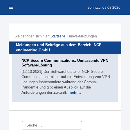
Zum
Menü
Inhalt
Sonntag, 09.08.2026
springen
Sie befinden sich hier:
Startseite
»
move-Meldungen
Meldungen und Beiträge aus dem Bereich: NCP
engineering GmbH
NCP Secure Communications: Umfassende VPN-
Software-Lösung
[12.10.2021] Der Softwarehersteller NCP Secure
Communications blickt auf die Entwicklung von VPN-
Lösungen insbesondere während der Corona-
Pandemie und gibt einen Ausblick auf die
Anforderungen der Zukunft.
mehr...
Suche