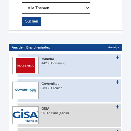
Aus dem Branchenindex
Anzeige
Materna
44263 Dortmund
Governikus
28359 Bremen
GISA
06112 Halle (Saale)