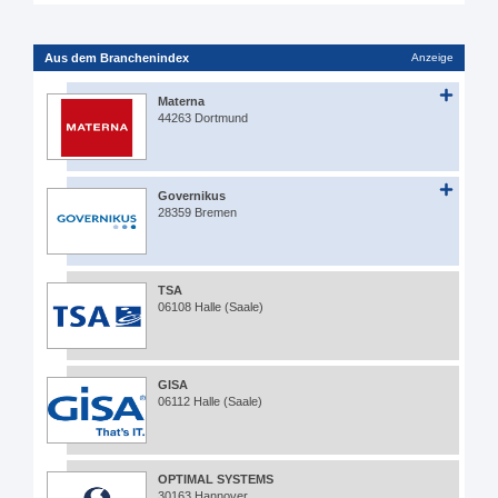
Aus dem Branchenindex
Anzeige
Materna
44263 Dortmund
Governikus
28359 Bremen
TSA
06108 Halle (Saale)
GISA
06112 Halle (Saale)
OPTIMAL SYSTEMS
30163 Hannover