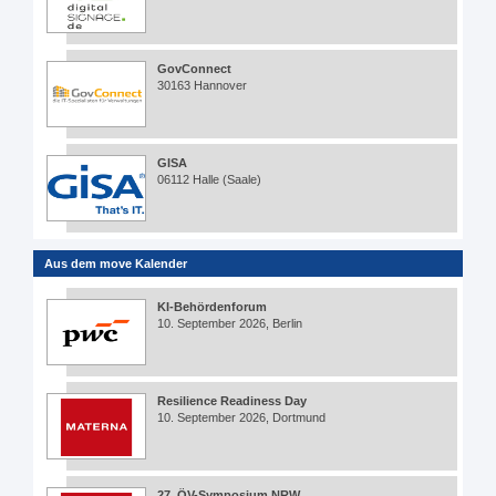
GovConnect
30163 Hannover
GISA
06112 Halle (Saale)
Aus dem move Kalender
KI-Behördenforum
10. September 2026, Berlin
Resilience Readiness Day
10. September 2026, Dortmund
27. ÖV-Symposium NRW