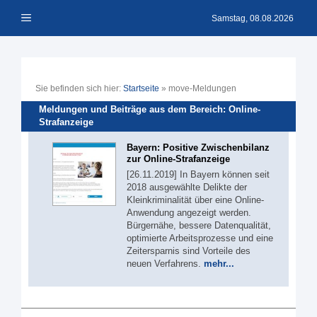
Zum
Menü
Inhalt
Samstag, 08.08.2026
springen
Sie befinden sich hier:
Startseite
»
move-Meldungen
Meldungen und Beiträge aus dem Bereich: Online-
Strafanzeige
Bayern: Positive Zwischenbilanz
zur Online-Strafanzeige
[26.11.2019] In Bayern können seit
2018 ausgewählte Delikte der
Kleinkriminalität über eine Online-
Anwendung angezeigt werden.
Bürgernähe, bessere Datenqualität,
optimierte Arbeitsprozesse und eine
Zeitersparnis sind Vorteile des
neuen Verfahrens.
mehr...