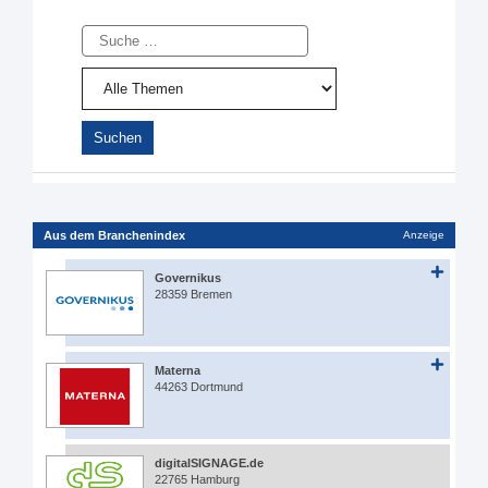
Suche
Aus dem Branchenindex
Anzeige
Governikus
28359 Bremen
Materna
44263 Dortmund
digitalSIGNAGE.de
22765 Hamburg