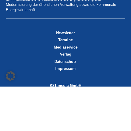
Modernisierung der öffentlichen Verwaltung sowie die kommunale
Energiewirtschaft.
Newsletter
Termine
Mediaservice
Verlag
Datenschutz
Impressum
K21 media GmbH
Friedrichstraße 13
70174 Stuttgart
info@k21media.de
www.k21media.de