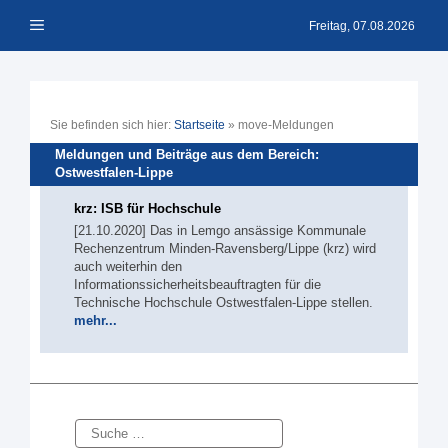
Zum
Menü
Inhalt
Freitag, 07.08.2026
springen
Sie befinden sich hier:
Startseite
»
move-Meldungen
Meldungen und Beiträge aus dem Bereich:
Ostwestfalen-Lippe
krz: ISB für Hochschule
[21.10.2020] Das in Lemgo ansässige Kommunale
Rechenzentrum Minden-Ravensberg/Lippe (krz) wird
auch weiterhin den
Informationssicherheitsbeauftragten für die
Technische Hochschule Ostwestfalen-Lippe stellen.
mehr...
Suche