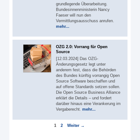
grundlegende Überarbeitung.
Bundesinnenministerin Nancy
Faeser will nun den
Vermittlungsausschuss anrufen.
mehr...
OZG 2.0: Vorrang für Open
Source
[12.03.2024] Das OZG-
Änderungsgesetz legt unter
anderem fest, dass die Behörden
des Bundes künftig vorrangig Open
Source Software beschaffen und
auf offene Standards setzen sollen.
Die Open Source Business Alliance
erklärt die Details – und fordert
darüber hinaus eine Verankerung im
Vergaberecht.
mehr...
Seite
Seite
1
2
Weiter
→