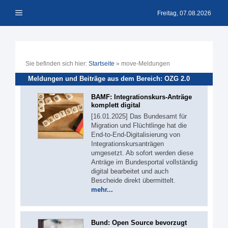
Zum
Menü
Inhalt
Freitag, 07.08.2026
springen
Sie befinden sich hier:
Startseite
»
move-Meldungen
Meldungen und Beiträge aus dem Bereich: OZG 2.0
BAMF: Integrationskurs-Anträge
komplett digital
[16.01.2025] Das Bundesamt für
Migration und Flüchtlinge hat die
End-to-End-Digitalisierung von
Integrationskursanträgen
umgesetzt. Ab sofort werden diese
Anträge im Bundesportal vollständig
digital bearbeitet und auch
Bescheide direkt übermittelt.
mehr...
Bund: Open Source bevorzugt