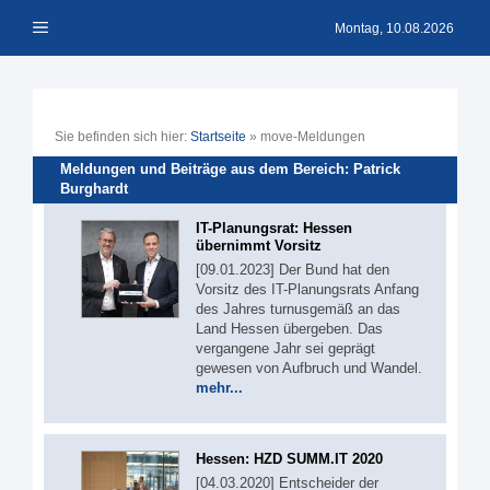
Zum
Menü
Inhalt
Montag, 10.08.2026
springen
Sie befinden sich hier:
Startseite
»
move-Meldungen
Meldungen und Beiträge aus dem Bereich: Patrick
Burghardt
IT-Planungsrat: Hessen
übernimmt Vorsitz
[09.01.2023] Der Bund hat den
Vorsitz des IT-Planungsrats Anfang
des Jahres turnusgemäß an das
Land Hessen übergeben. Das
vergangene Jahr sei geprägt
gewesen von Aufbruch und Wandel.
mehr...
Hessen: HZD SUMM.IT 2020
[04.03.2020] Entscheider der