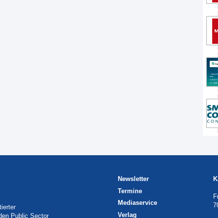
Newsletter
K
Termine
F
Mediaservice
7
ierter
Verlag
 den Public Sector