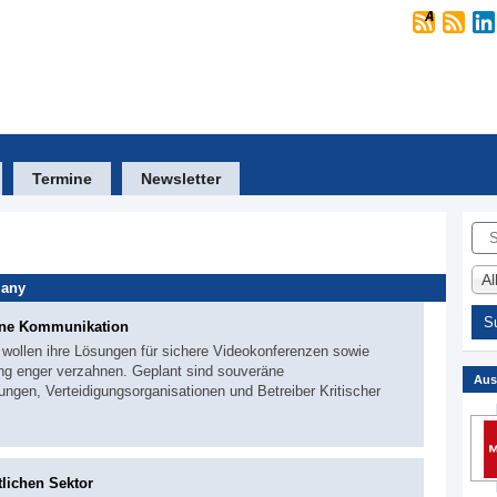
Termine
Newsletter
Suc
A
many
räne Kommunikation
 wollen ihre Lösungen für sichere Videokonferenzen sowie
g enger verzahnen. Geplant sind souveräne
Aus
en, Verteidigungsorganisationen und Betreiber Kritischer
lichen Sektor