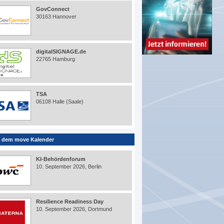
GovConnect
30163 Hannover
digitalSIGNAGE.de
22765 Hamburg
TSA
06108 Halle (Saale)
 dem move Kalender
KI-Behördenforum
10. September 2026, Berlin
Resilience Readiness Day
10. September 2026, Dortmund