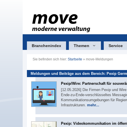
Zum
Inhalt
springen
Branchenindex
Themen
Service
Sie befinden sich hier:
Startseite
»
move-Meldungen
Meldungen und Beiträge aus dem Bereich: Pexip Ger
Pexip/Wire: Partnerschaft für souve
[12.05.2026] Die Firmen Pexip und Wire
Ende-zu-Ende-verschlüsseltes Messagin
Kommunikationsumgebungen für Regierung
Infrastrukturen.
mehr...
Pexip: Videokommunikation im öffent