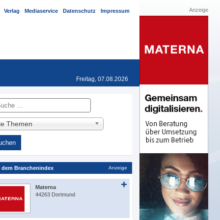
Anzeige
Verlag
Mediaservice
Datenschutz
Impressum
Freitag, 07.08.2026
he
lle Themen
 dem Branchenindex
Anzeige
Materna
44263 Dortmund