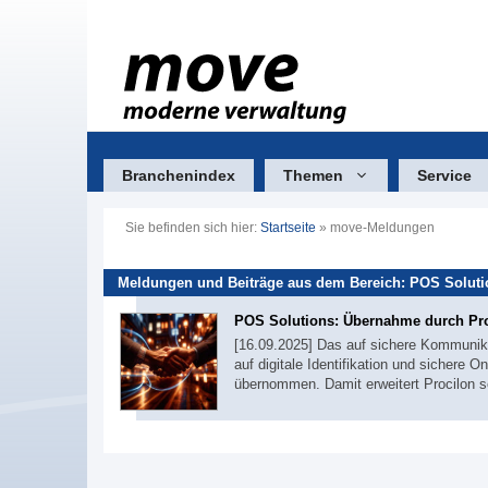
Zum
Inhalt
springen
Branchenindex
Themen
Service
Sie befinden sich hier:
Startseite
»
move-Meldungen
Meldungen und Beiträge aus dem Bereich: POS Soluti
POS Solutions: Übernahme durch Pr
[16.09.2025] Das auf sichere Kommunika
auf digitale Identifikation und sichere 
übernommen. Damit erweitert Procilon s