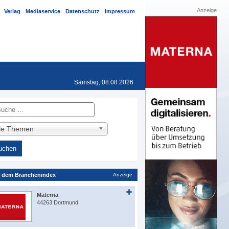
Anzeige
Verlag
Mediaservice
Datenschutz
Impressum
Samstag, 08.08.2026
he
lle Themen
 dem Branchenindex
Anzeige
Materna
44263 Dortmund