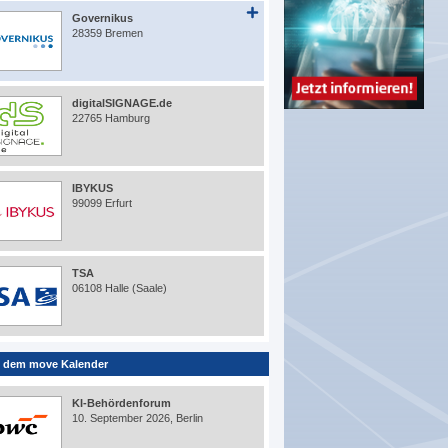
Governikus
28359 Bremen
digitalSIGNAGE.de
22765 Hamburg
IBYKUS
99099 Erfurt
TSA
06108 Halle (Saale)
 dem move Kalender
KI-Behördenforum
10. September 2026, Berlin