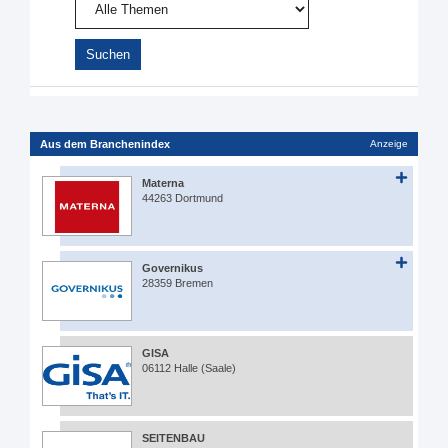
Aus dem Branchenindex
Anzeige
Materna
44263 Dortmund
Governikus
28359 Bremen
GISA
06112 Halle (Saale)
SEITENBAU