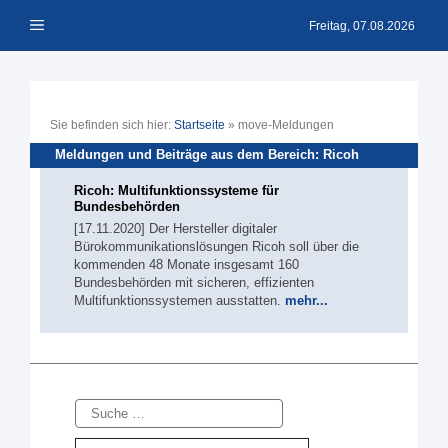
Zum
Menü
Inhalt
Freitag, 07.08.2026
springen
Sie befinden sich hier:
Startseite
»
move-Meldungen
Meldungen und Beiträge aus dem Bereich: Ricoh
Ricoh: Multifunktionssysteme für
Bundesbehörden
[17.11.2020] Der Hersteller digitaler
Bürokommunikationslösungen Ricoh soll über die
kommenden 48 Monate insgesamt 160
Bundesbehörden mit sicheren, effizienten
Multifunktionssystemen ausstatten.
mehr...
Suche