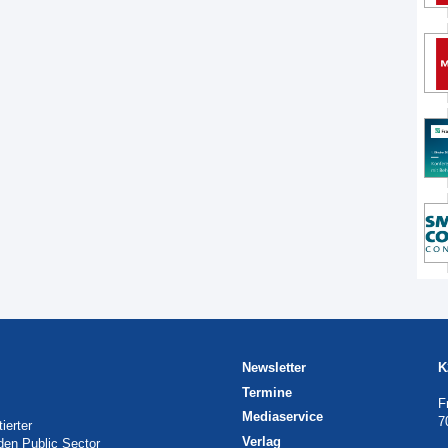
Newsletter
K
Termine
F
Mediaservice
7
ierter
Verlag
 den Public Sector