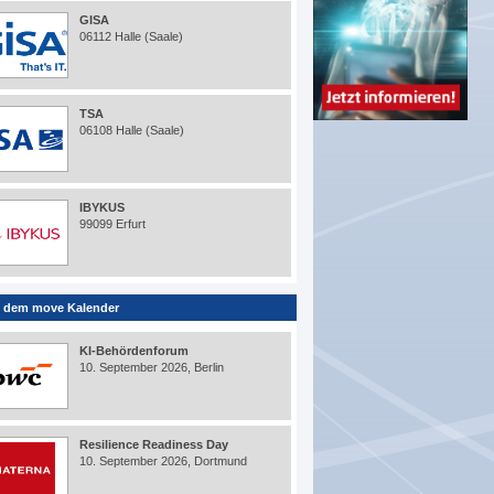
GISA
06112 Halle (Saale)
TSA
06108 Halle (Saale)
IBYKUS
99099 Erfurt
 dem move Kalender
KI-Behördenforum
10. September 2026, Berlin
Resilience Readiness Day
10. September 2026, Dortmund