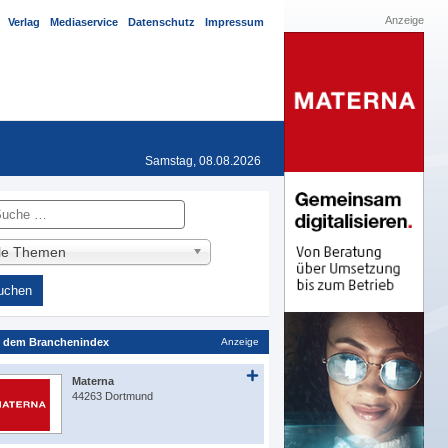
Anzeige
Verlag
Mediaservice
Datenschutz
Impressum
Samstag, 08.08.2026
he
lle Themen
 dem Branchenindex
Anzeige
Materna
44263 Dortmund