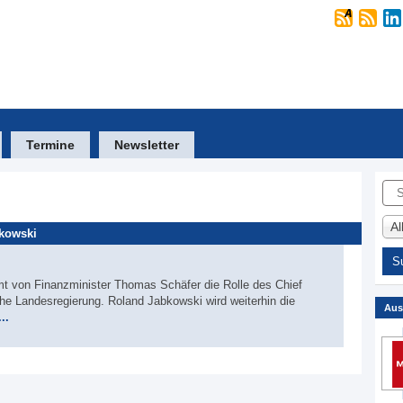
Termine
Newsletter
Suc
A
bkowski
mt von Finanzminister Thomas Schäfer die Rolle des Chief
sche Landesregierung. Roland Jabkowski wird weiterhin die
Aus
..