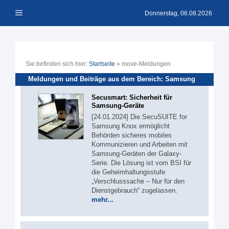
Zum
Menü
Inhalt
Donnerstag, 06.08.2026
springen
Sie befinden sich hier:
Startseite
»
move-Meldungen
Meldungen und Beiträge aus dem Bereich: Samsung
Secusmart: Sicherheit für
Samsung-Geräte
[24.01.2024] Die SecuSUITE for
Samsung Knox ermöglicht
Behörden sicheres mobiles
Kommunizieren und Arbeiten mit
Samsung-Geräten der Galaxy-
Serie. Die Lösung ist vom BSI für
die Geheimhaltungsstufe
„Verschlusssache – Nur für den
Dienstgebrauch“ zugelassen.
mehr...