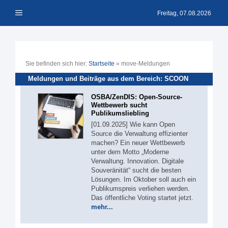
Zum
Menü
Inhalt
Freitag, 07.08.2026
springen
Sie befinden sich hier:
Startseite
»
move-Meldungen
Meldungen und Beiträge aus dem Bereich: SCOON
OSBA/ZenDIS: Open-Source-
Wettbewerb sucht
Publikumsliebling
[01.09.2025] Wie kann Open
Source die Verwaltung effizienter
machen? Ein neuer Wettbewerb
unter dem Motto „Moderne
Verwaltung. Innovation. Digitale
Souveränität“ sucht die besten
Lösungen. Im Oktober soll auch ein
Publikumspreis verliehen werden.
Das öffentliche Voting startet jetzt.
mehr...