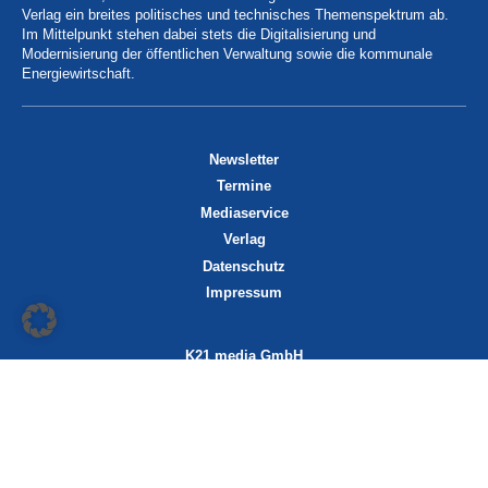
Verlag ein breites politisches und technisches Themenspektrum ab.
Im Mittelpunkt stehen dabei stets die Digitalisierung und
Modernisierung der öffentlichen Verwaltung sowie die kommunale
Energiewirtschaft.
Newsletter
Termine
Mediaservice
Verlag
Datenschutz
Impressum
K21 media GmbH
Friedrichstraße 13
70174 Stuttgart
info@k21media.de
www.k21media.de