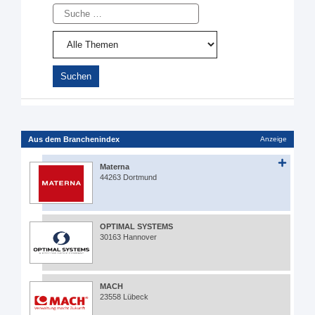
Suche
Aus dem Branchenindex
Anzeige
Materna
44263 Dortmund
OPTIMAL SYSTEMS
30163 Hannover
MACH
23558 Lübeck