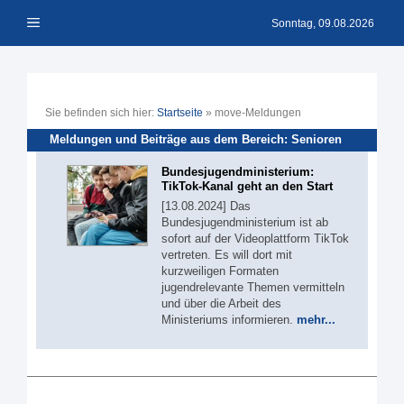
Zum
Menü
Inhalt
Sonntag, 09.08.2026
springen
Sie befinden sich hier:
Startseite
»
move-Meldungen
Meldungen und Beiträge aus dem Bereich: Senioren
Bundesjugendministerium:
TikTok-Kanal geht an den Start
[13.08.2024] Das
Bundesjugendministerium ist ab
sofort auf der Videoplattform TikTok
vertreten. Es will dort mit
kurzweiligen Formaten
jugendrelevante Themen vermitteln
und über die Arbeit des
Ministeriums informieren.
mehr...