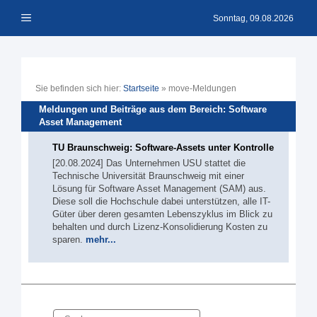
Zum
Menü
Inhalt
Sonntag, 09.08.2026
springen
Sie befinden sich hier:
Startseite
»
move-Meldungen
Meldungen und Beiträge aus dem Bereich: Software
Asset Management
TU Braunschweig: Software-Assets unter Kontrolle
[20.08.2024] Das Unternehmen USU stattet die
Technische Universität Braunschweig mit einer
Lösung für Software Asset Management (SAM) aus.
Diese soll die Hochschule dabei unterstützen, alle IT-
Güter über deren gesamten Lebenszyklus im Blick zu
behalten und durch Lizenz-Konsolidierung Kosten zu
sparen.
mehr...
Suche