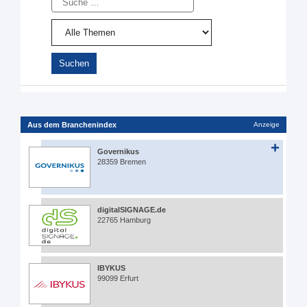
Aus dem Branchenindex
Anzeige
Governikus
28359 Bremen
digitalSIGNAGE.de
22765 Hamburg
IBYKUS
99099 Erfurt