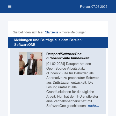
Zum
Menü
Inhalt
Freitag, 07.08.2026
springen
Sie befinden sich hier:
Startseite
»
move-Meldungen
Meldungen und Beiträge aus dem Bereich:
SoftwareONE
Dataport/SoftwareOne:
dPhoenixSuite bundesweit
[01.02.2024] Dataport hat den
Open-Source-Arbeitsplatz
dPhoenixSuite für Behörden als
Alternative zu proprietärer Software
aus Drittstaaten entwickelt. Die
Lösung umfasst alle
Grundfunktionen für die tägliche
Arbeit. Nun hat der IT-Dienstleister
eine Vertriebspartnerschaft mit
SoftwareOne geschlossen.
mehr...