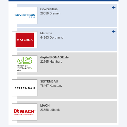
Governikus
28359 Bremen
Materna
44263 Dortmund
digitalSIGNAGE.de
22765 Hamburg
SEITENBAU
78467 Konstanz
MACH
23558 Lübeck