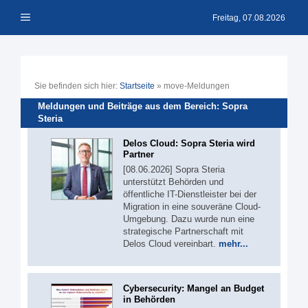
Zum
Menü
Inhalt
Freitag, 07.08.2026
springen
Sie befinden sich hier:
Startseite
»
move-Meldungen
Meldungen und Beiträge aus dem Bereich: Sopra
Steria
Delos Cloud: Sopra Steria wird
Partner
[08.06.2026] Sopra Steria
unterstützt Behörden und
öffentliche IT-Dienstleister bei der
Migration in eine souveräne Cloud-
Umgebung. Dazu wurde nun eine
strategische Partnerschaft mit
Delos Cloud vereinbart.
mehr...
Cybersecurity: Mangel an Budget
in Behörden