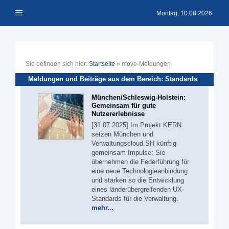
Zum
Menü
Inhalt
Montag, 10.08.2026
springen
Sie befinden sich hier:
Startseite
»
move-Meldungen
Meldungen und Beiträge aus dem Bereich: Standards
München/Schleswig-Holstein:
Gemeinsam für gute
Nutzererlebnisse
[31.07.2025] Im Projekt KERN
setzen München und
Verwaltungscloud.SH künftig
gemeinsam Impulse: Sie
übernehmen die Federführung für
eine neue Technologieanbindung
und stärken so die Entwicklung
eines länderübergreifenden UX-
Standards für die Verwaltung.
mehr...