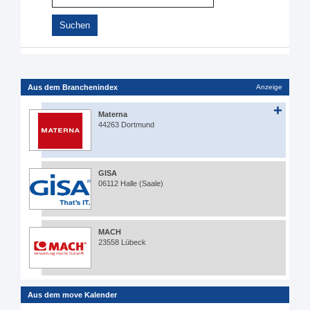
Aus dem Branchenindex
Anzeige
Materna
44263 Dortmund
GISA
06112 Halle (Saale)
MACH
23558 Lübeck
Aus dem move Kalender