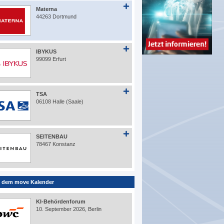
Materna
44263 Dortmund
IBYKUS
99099 Erfurt
TSA
06108 Halle (Saale)
SEITENBAU
78467 Konstanz
 dem move Kalender
KI-Behördenforum
10. September 2026, Berlin