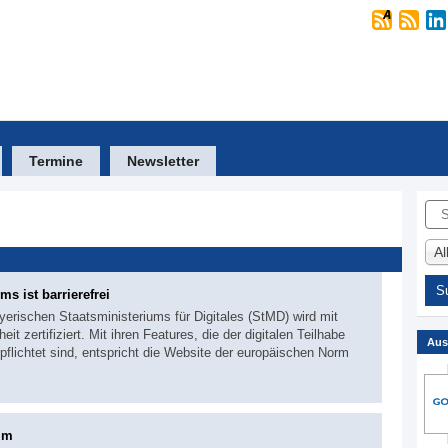
Termine
Newsletter
Suc
A
s ist barrierefrei
ayerischen Staatsministeriums für Digitales (StMD) wird mit
it zertifiziert. Mit ihren Features, die der digitalen Teilhabe
Aus
lichtet sind, entspricht die Website der europäischen Norm
mm