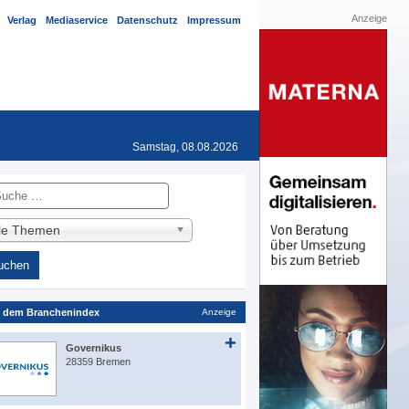
Anzeige
Verlag
Mediaservice
Datenschutz
Impressum
Samstag, 08.08.2026
he
lle Themen
 dem Branchenindex
Anzeige
Governikus
28359 Bremen