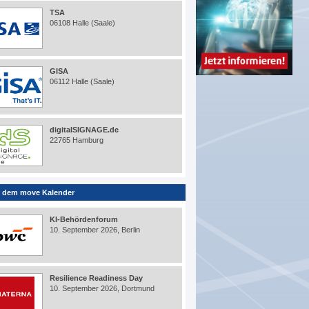
TSA
06108 Halle (Saale)
GISA
06112 Halle (Saale)
digitalSIGNAGE.de
22765 Hamburg
 dem move Kalender
KI-Behördenforum
10. September 2026, Berlin
Resilience Readiness Day
10. September 2026, Dortmund