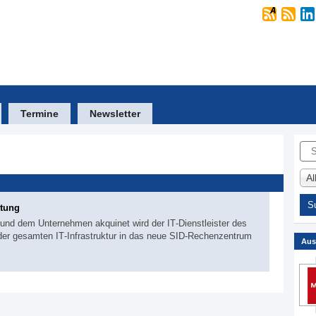
Termine
Newsletter
Suc
A
htung
nd dem Unternehmen akquinet wird der IT‐Dienstleister des
 der gesamten IT‐Infrastruktur in das neue SID‐Rechenzentrum
Aus