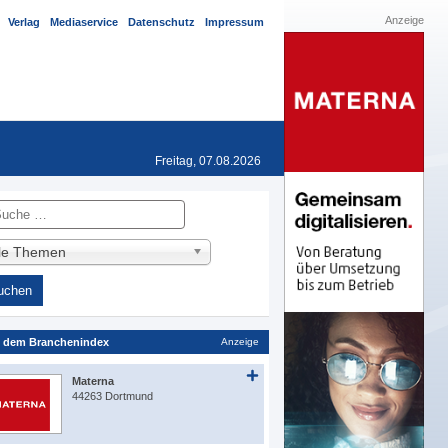
Anzeige
Verlag
Mediaservice
Datenschutz
Impressum
Freitag, 07.08.2026
he
lle Themen
 dem Branchenindex
Anzeige
Materna
44263 Dortmund