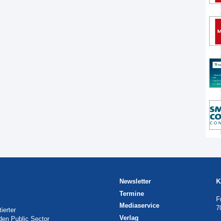
Newsletter
K
Termine
F
Mediaservice
7
ierter
Verlag
 den Public Sector