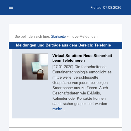
Zum
Menü
Inhalt
Freitag, 07.08.2026
springen
Sie befinden sich hier:
Startseite
»
move-Meldungen
Meldungen und Beiträge aus dem Bereich: Telefonie
Virtual Solution: Neue Sicherheit
beim Telefonieren
[27.01.2020] Die fortschreitende
Containertechnologie ermöglicht es
mittlerweile, verschlüsselte
Gespräche von jedem beliebigen
Smartphone aus zu führen. Auch
Geschäftsdaten wie E-Mails,
Kalender oder Kontakte können
damit sicher gespeichert werden.
mehr...