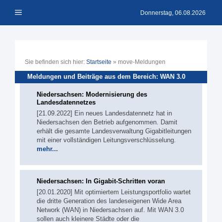
Zum
Menü
Inhalt
Donnerstag, 06.08.2026
springen
Sie befinden sich hier:
Startseite
»
move-Meldungen
Meldungen und Beiträge aus dem Bereich: WAN 3.0
Niedersachsen: Modernisierung des
Landesdatennetzes
[21.09.2022] Ein neues Landesdatennetz hat in
Niedersachsen den Betrieb aufgenommen. Damit
erhält die gesamte Landesverwaltung Gigabitleitungen
mit einer vollständigen Leitungsverschlüsselung.
mehr...
Niedersachsen: In Gigabit-Schritten voran
[20.01.2020] Mit optimiertem Leistungsportfolio wartet
die dritte Generation des landeseigenen Wide Area
Network (WAN) in Niedersachsen auf. Mit WAN 3.0
sollen auch kleinere Städte oder die