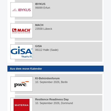
IBYKUS
99099 Erfurt
MACH
23558 Lübeck
GISA
06112 Halle (Saale)
Aus dem move Kalender
KI-Behördenforum
10. September 2026, Berlin
Resilience Readiness Day
10. September 2026, Dortmund