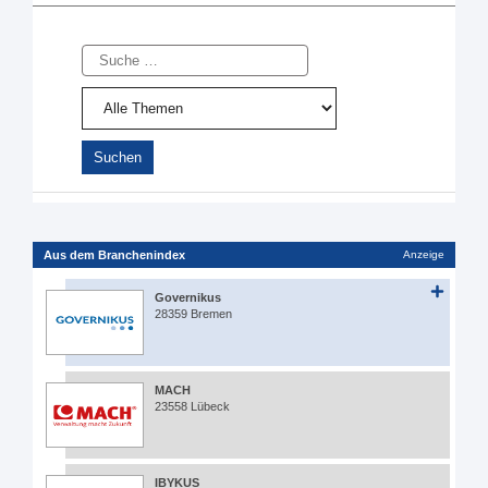
Suche
Aus dem Branchenindex
Anzeige
Governikus
28359 Bremen
MACH
23558 Lübeck
IBYKUS