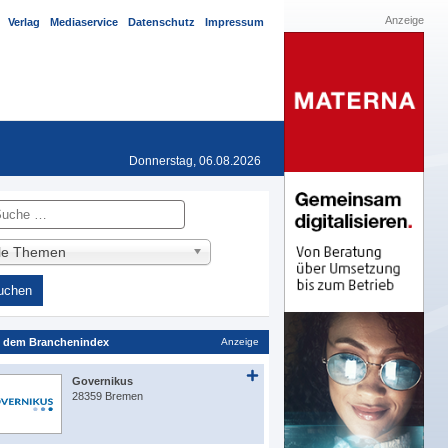
Anzeige
Verlag
Mediaservice
Datenschutz
Impressum
Donnerstag, 06.08.2026
he
lle Themen
 dem Branchenindex
Anzeige
Governikus
28359 Bremen