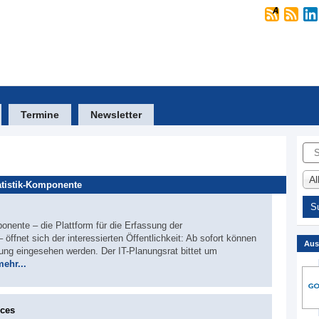
Termine
Newsletter
Suc
A
atistik-Komponente
onente – die Plattform für die Erfassung der
öffnet sich der interessierten Öffentlichkeit: Ab sofort können
Aus
ung eingesehen werden. Der IT-Planungsrat bittet um
mehr...
ices