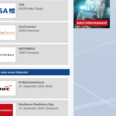
TSA
06108 Halle (Saale)
GovConnect
30163 Hannover
SEITENBAU
78467 Konstanz
 dem move Kalender
KI-Behördenforum
10. September 2026, Berlin
Resilience Readiness Day
10. September 2026, Dortmund