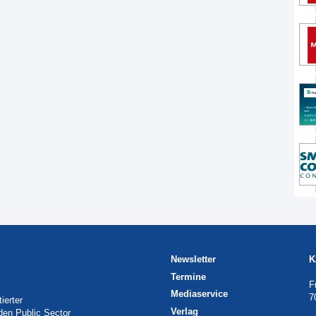
Newsletter
K
Termine
F
Mediaservice
7
ierter
Verlag
 den Public Sector