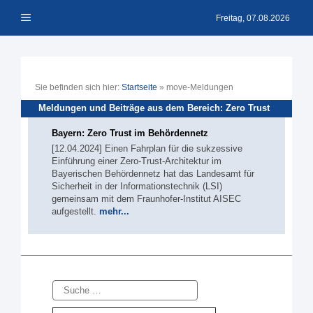
Zum
Menü
Inhalt
Freitag, 07.08.2026
springen
Sie befinden sich hier:
Startseite
»
move-Meldungen
Meldungen und Beiträge aus dem Bereich: Zero Trust
Bayern: Zero Trust im Behördennetz
[12.04.2024] Einen Fahrplan für die sukzessive
Einführung einer Zero-Trust-Architektur im
Bayerischen Behördennetz hat das Landesamt für
Sicherheit in der Informationstechnik (LSI)
gemeinsam mit dem Fraunhofer-Institut AISEC
aufgestellt.
mehr...
Suche