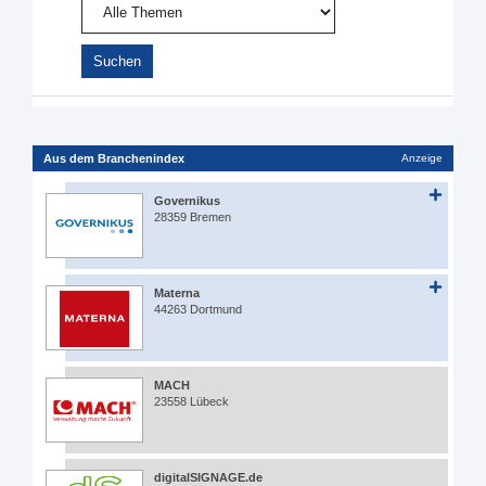
Aus dem Branchenindex
Anzeige
Governikus
28359 Bremen
Materna
44263 Dortmund
MACH
23558 Lübeck
digitalSIGNAGE.de