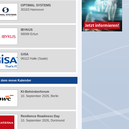
OPTIMAL SYSTEMS
30163 Hannover
IBYKUS
99099 Erfurt
GISA
06112 Halle (Saale)
 dem move Kalender
KI-Behördenforum
10. September 2026, Berlin
Resilience Readiness Day
10. September 2026, Dortmund