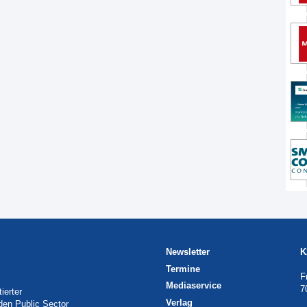
Newsletter
K
Termine
F
Mediaservice
7
ierter
Verlag
 den Public Sector