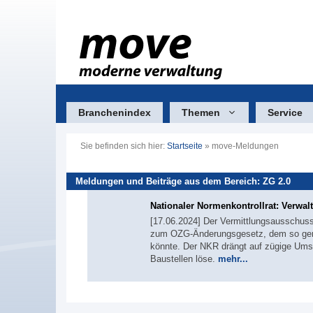
Zum
Inhalt
springen
Branchenindex
Themen
Service
Sie befinden sich hier:
Startseite
»
move-Meldungen
Meldungen und Beiträge aus dem Bereich: ZG 2.0
Nationaler Normenkontrollrat: Verwal
[17.06.2024] Der Vermittlungsausschus
zum OZG-Änderungsgesetz, dem so genan
könnte. Der NKR drängt auf zügige Umse
Baustellen löse.
mehr...