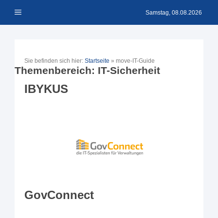
Zum
Menü
Inhalt
Samstag, 08.08.2026
springen
Sie befinden sich hier:
Startseite
»
move-IT-Guide
Themenbereich:
IT-Sicherheit
IBYKUS
GovConnect