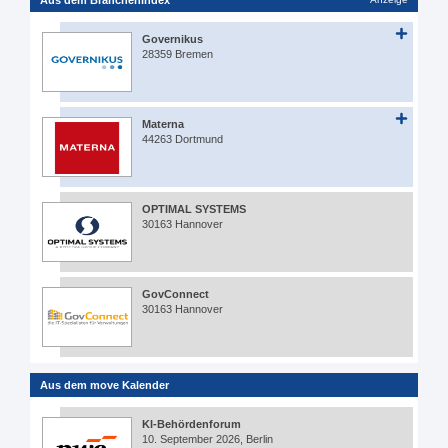
Aus dem Branchenindex
Governikus
28359 Bremen
Materna
44263 Dortmund
OPTIMAL SYSTEMS
30163 Hannover
GovConnect
30163 Hannover
Aus dem move Kalender
KI-Behördenforum
10. September 2026, Berlin