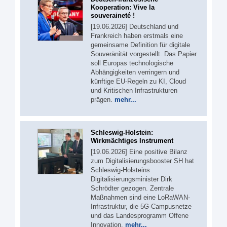
Kooperation: Vive la
souveraineté !
[19.06.2026] Deutschland und
Frankreich haben erstmals eine
gemeinsame Definition für digitale
Souveränität vorgestellt. Das Papier
soll Europas technologische
Abhängigkeiten verringern und
künftige EU-Regeln zu KI, Cloud
und Kritischen Infrastrukturen
prägen.
mehr...
Schleswig-Holstein:
Wirkmächtiges Instrument
[19.06.2026] Eine positive Bilanz
zum Digitalisierungsbooster SH hat
Schleswig-Holsteins
Digitalisierungsminister Dirk
Schrödter gezogen. Zentrale
Maßnahmen sind eine LoRaWAN-
Infrastruktur, die 5G-Campusnetze
und das Landesprogramm Offene
Innovation.
mehr...