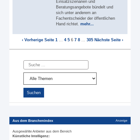
Einsatzszenarien und
Beratungsangebote bündelt und
sich unter anderem an
Fachentscheider der öffentlichen
Hand richtet.
mehr...
‹ Vorherige Seite
1
…
4
5
6
7
8
…
305
Nächste Seite ›
Suche
Aus dem Branchenindex
Anzeige
Ausgewählte Anbieter aus dem Bereich
Künstliche Intelligenz: