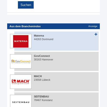
Aus dem Branchenindex
Anzeige
Materna
44263 Dortmund
GovConnect
30163 Hannover
MACH
23558 Lübeck
SEITENBAU
78467 Konstanz