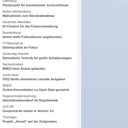
Offenburg
Pilotprojekt für bundesweite Justizsoftware
Baden-Württemberg
Maßnahmen zum Bürokratieabbau
Nordrhein-Westfalen
KI-Chatbot für die Finanzverwaltung
Brandenburg
Immer mehr Fokusdienste angebunden
IT-Planungsrat
Datenqualität im Fokus
Schleswig-Holstein
Einheitliche Technik für große Schadenslagen
Barrierefreiheit
BMDS lässt Avatar gebärden
Justizcloud
ITDZ Berlin übernimmt zentrale Aufgaben
BMDS
Online-Konsultation zu Open Data gestartet
Registermodernisierung
Identitätsdatenabruf im Regelbetrieb
GDI-DE
Geoportal.de startet in Version 3.0
Thüringen
Projekt „Amsel“ auf der Zielgeraden