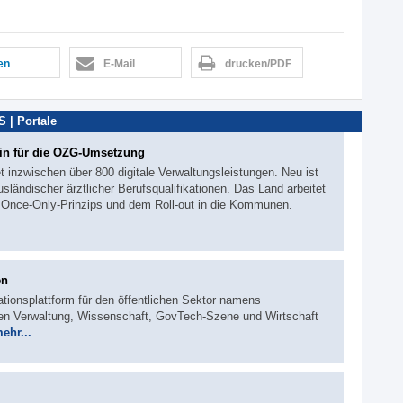
len
E-Mail
drucken/PDF
 | Portale
in für die OZG-Umsetzung
t inzwischen über 800 digitale Verwaltungsleistungen. Neu ist
sländischer ärztlicher Berufsqualifikationen. Das Land arbeitet
s Once-Only-Prinzips und dem Roll-out in die Kommunen.
en
ationsplattform für den öffentlichen Sektor namens
 Verwaltung, Wissenschaft, GovTech-Szene und Wirtschaft
ehr...