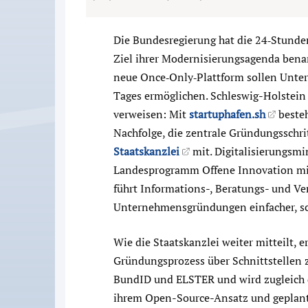
Die Bundesregierung hat die 24‑Stund
Ziel ihrer Modernisierungsagenda benan
neue Once‑Only‑Plattform sollen Unte
Tages ermöglichen. Schleswig-Holstein 
verweisen: Mit
startuphafen.sh
besteh
Nachfolge, die zentrale Gründungsschrit
Staatskanzlei
mit. Digitalisierungsmin
Landesprogramm Offene Innovation mit
führt Informations-, Beratungs- und 
Unternehmensgründungen einfacher, sch
Wie die Staatskanzlei weiter mitteilt, 
Gründungsprozess über Schnittstellen
BundID und ELSTER und wird zugleich d
ihrem Open-Source-Ansatz und geplant