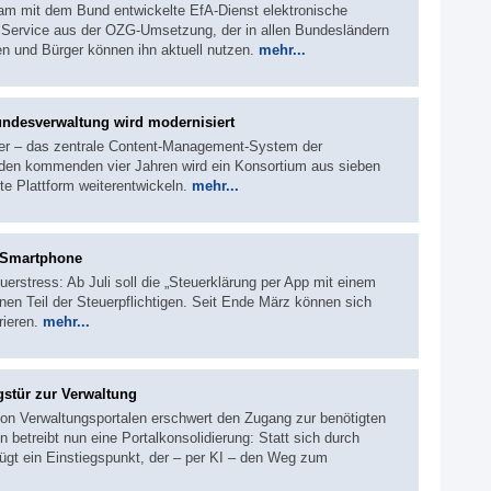
m mit dem Bund entwickelte EfA-Dienst elektronische
 Service aus der OZG-Umsetzung, der in allen Bundesländern
nen und Bürger können ihn aktuell nutzen.
mehr...
undesverwaltung wird modernisiert
der – das zentrale Content-Management-System der
 den kommenden vier Jahren wird ein Konsortium aus sieben
te Plattform weiterentwickeln.
mehr...
s Smartphone
erstress: Ab Juli soll die „Steuerklärung per App mit einem
inen Teil der Steuerpflichtigen. Seit Ende März können sich
rieren.
mehr...
gstür zur Verwaltung
von Verwaltungsportalen erschwert den Zugang zur benötigten
 betreibt nun eine Portalkonsolidierung: Statt sich durch
nügt ein Einstiegspunkt, der – per KI – den Weg zum