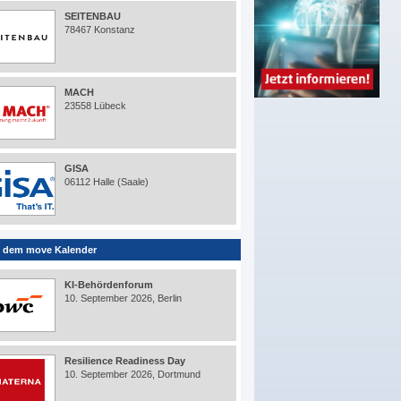
SEITENBAU
78467 Konstanz
MACH
23558 Lübeck
GISA
06112 Halle (Saale)
 dem move Kalender
KI-Behördenforum
10. September 2026, Berlin
Resilience Readiness Day
10. September 2026, Dortmund