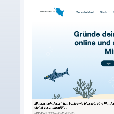
Mit startuphafen.sh hat Schleswig-Holstein eine Plattf
digital zusammenführt.
(Bildquelle: www.startuphafen.sh)