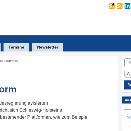
Termine
Newsletter
Suc
a Plattform
A
form
Aus
desregierung avisierten
cht sich Schleswig-Holsteins
g bestehender Plattformen, wie zum Beispiel