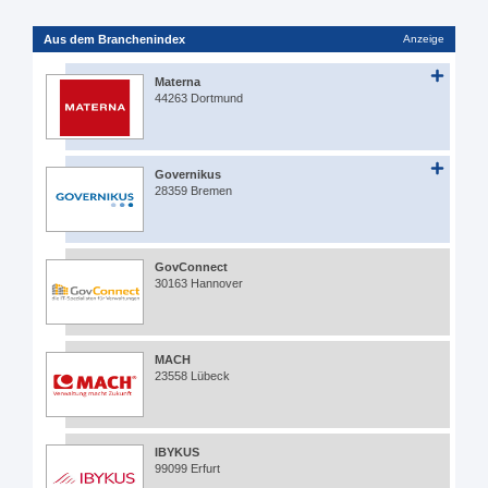
Aus dem Branchenindex
Anzeige
Materna
44263 Dortmund
Governikus
28359 Bremen
GovConnect
30163 Hannover
MACH
23558 Lübeck
IBYKUS
99099 Erfurt