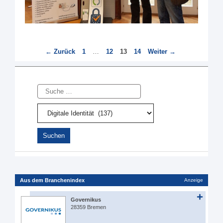
Seite
Seite
Seite
Seite
←
Zurück
1
…
12
13
14
Weiter
→
Suche
Aus dem Branchenindex
Anzeige
Governikus
28359 Bremen