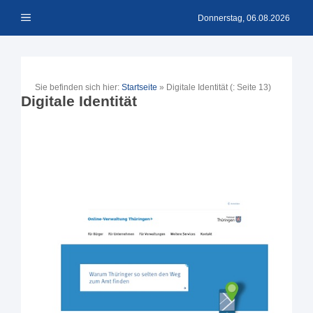
Zum
Menü
Inhalt
Donnerstag, 06.08.2026
springen
Sie befinden sich hier:
Startseite
»
Digitale Identität
(: Seite 13)
Digitale Identität