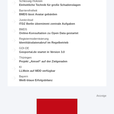
Schleswig-Holstein
Einheitliche Technik für große Schadenslagen
Barrierefreiheit
BMDS lässt Avatar gebärden
Justizcloud
ITDZ Berlin übernimmt zentrale Aufgaben
BMDS
Online-Konsultation zu Open Data gestartet
Registermodernisierung
Identitätsdatenabruf im Regelbetrieb
GDI-DE
Geoportal.de startet in Version 3.0
Thüringen
Projekt „Amsel“ auf der Zielgeraden
KI
LLMoin auf MDD verfügbar
Bayern
Weiß-blaue Erfolgsbilanz
Anzeige