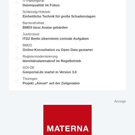
IT-Planungsrat
Datenqualität im Fokus
Schleswig-Holstein
Einheitliche Technik für große Schadenslagen
Barrierefreiheit
BMDS lässt Avatar gebärden
Justizcloud
ITDZ Berlin übernimmt zentrale Aufgaben
BMDS
Online-Konsultation zu Open Data gestartet
Registermodernisierung
Identitätsdatenabruf im Regelbetrieb
GDI-DE
Geoportal.de startet in Version 3.0
Thüringen
Projekt „Amsel“ auf der Zielgeraden
Anzeige