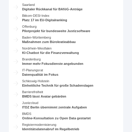
Saarland
Digitaler Rückkanal für BAföG-Anträge
Bitkom-DESI-Index
Platz 17 im EU-Digitalranking
Offenburg
Pilotprojekt für bundesweite Justizsoftware
Baden-Württemberg
Maßnahmen zum Bürokratieabbau
Nordrhein-Westfalen
KI-Chatbot für die Finanzverwaltung
Brandenburg
Immer mehr Fokusdienste angebunden
IT-Planungsrat
Datenqualität im Fokus
Schleswig-Holstein
Einheitliche Technik für große Schadenslagen
Barrierefreiheit
BMDS lässt Avatar gebärden
Justizcloud
ITDZ Berlin übernimmt zentrale Aufgaben
BMDS
Online-Konsultation zu Open Data gestartet
Registermodernisierung
Identitätsdatenabruf im Regelbetrieb