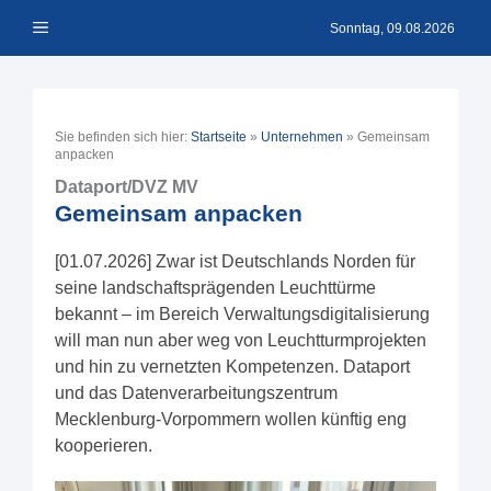
Zum
Menü
Inhalt
Sonntag, 09.08.2026
springen
Sie befinden sich hier:
Startseite
»
Unternehmen
»
Gemeinsam
anpacken
Dataport/DVZ MV
Gemeinsam anpacken
[01.07.2026] Zwar ist Deutschlands Norden für
seine landschaftsprägenden Leuchttürme
bekannt – im Bereich Verwaltungsdigitalisierung
will man nun aber weg von Leuchtturmprojekten
und hin zu vernetzten Kompetenzen. Dataport
und das Datenverarbeitungszentrum
Mecklenburg-Vorpommern wollen künftig eng
kooperieren.