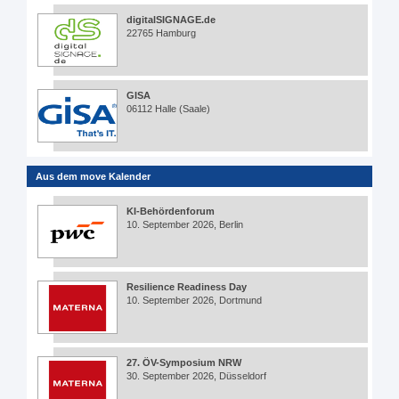
digitalSIGNAGE.de
22765 Hamburg
GISA
06112 Halle (Saale)
Aus dem move Kalender
KI-Behördenforum
10. September 2026, Berlin
Resilience Readiness Day
10. September 2026, Dortmund
27. ÖV-Symposium NRW
30. September 2026, Düsseldorf