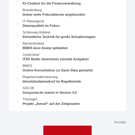
KI-Chatbot für die Finanzverwaltung
Brandenburg
Immer mehr Fokusdienste angebunden
IT-Planungsrat
Datenqualität im Fokus
Schleswig-Holstein
Einheitliche Technik für große Schadenslagen
Barrierefreiheit
BMDS lässt Avatar gebärden
Justizcloud
ITDZ Berlin übernimmt zentrale Aufgaben
BMDS
Online-Konsultation zu Open Data gestartet
Registermodernisierung
Identitätsdatenabruf im Regelbetrieb
GDI-DE
Geoportal.de startet in Version 3.0
Thüringen
Projekt „Amsel“ auf der Zielgeraden
Anzeige