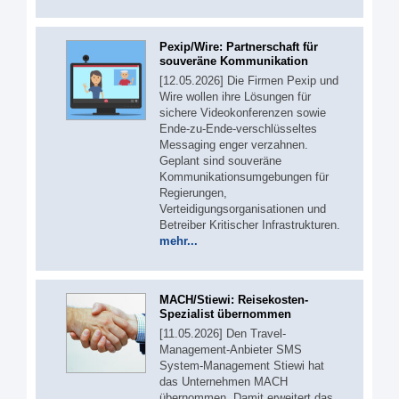
Pexip/Wire: Partnerschaft für
souveräne Kommunikation
[12.05.2026] Die Firmen Pexip und
Wire wollen ihre Lösungen für
sichere Videokonferenzen sowie
Ende-zu-Ende-verschlüsseltes
Messaging enger verzahnen.
Geplant sind souveräne
Kommunikationsumgebungen für
Regierungen,
Verteidigungsorganisationen und
Betreiber Kritischer Infrastrukturen.
mehr...
MACH/Stiewi: Reisekosten-
Spezialist übernommen
[11.05.2026] Den Travel-
Management-Anbieter SMS
System-Management Stiewi hat
das Unternehmen MACH
übernommen. Damit erweitert das